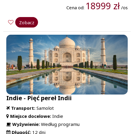
18999 zł
Cena od:
/os
Zobacz
Indie - Pięć pereł Indii
Transport:
Samolot
Miejsce docelowe:
Indie
Wyżywienie:
Według programu
Długość:
12 dni