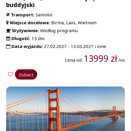
buddyjski
Transport:
Samolot
Miejsce docelowe:
Birma, Laos, Wietnam
Wyżywienie:
Według programu
Długość:
15 dni
Data wyjazdu:
27.02.2027 - 13.03.2027 i inne
13999 zł
Cena od:
/os
Zobacz