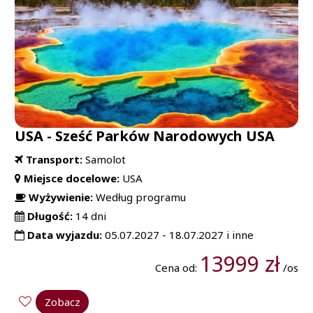
USA - Sześć Parków Narodowych USA
Transport:
Samolot
Miejsce docelowe:
USA
Wyżywienie:
Według programu
Długość:
14 dni
Data wyjazdu:
05.07.2027 - 18.07.2027 i inne
13999 zł
Cena od:
/os
Zobacz