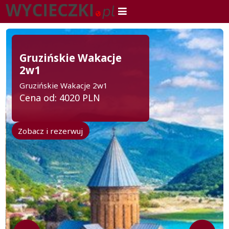
Gruzińskie Wakacje
2w1
Gruzińskie Wakacje 2w1
Cena od: 4020 PLN
Zobacz i rezerwuj