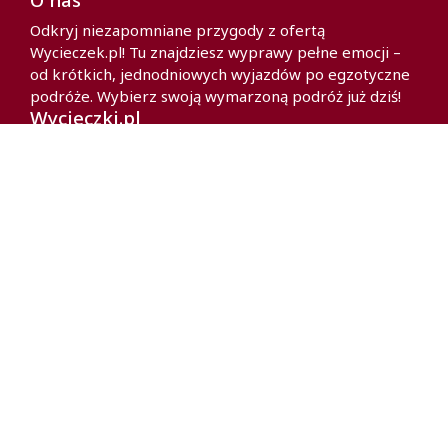
Odkryj niezapomniane przygody z ofertą
Wycieczek.pl! Tu znajdziesz wyprawy pełne emocji –
od krótkich, jednodniowych wyjazdów po egzotyczne
podróże. Wybierz swoją wymarzoną podróż już dziś!
Wycieczki.pl
Polityka prywatności
Partnerzy
O nas
Kontakt
Polityka cookies
Kontakt
91 4 330 208
kontakt@wycieczki.pl
Poniedziałek – Piątek
10:00 - 18:00
PIRO s.c © 2026