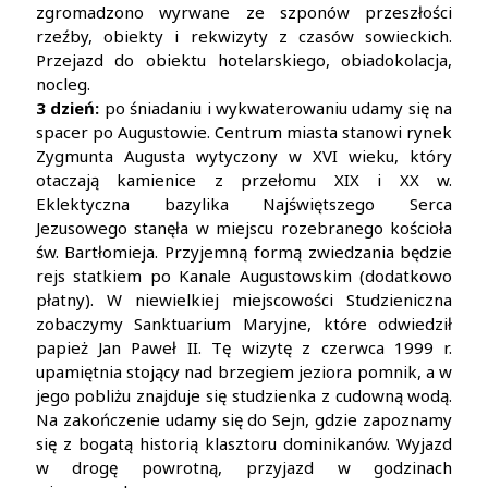
zgromadzono wyrwane ze szponów przeszłości
rzeźby, obiekty i rekwizyty z czasów sowieckich.
Przejazd do obiektu hotelarskiego, obiadokolacja,
nocleg.
3 dzień:
po śniadaniu i wykwaterowaniu udamy się na
spacer po Augustowie. Centrum miasta stanowi rynek
Zygmunta Augusta wytyczony w XVI wieku, który
otaczają kamienice z przełomu XIX i XX w.
Eklektyczna bazylika Najświętszego Serca
Jezusowego stanęła w miejscu rozebranego kościoła
św. Bartłomieja. Przyjemną formą zwiedzania będzie
rejs statkiem po Kanale Augustowskim (dodatkowo
płatny). W niewielkiej miejscowości Studzieniczna
zobaczymy Sanktuarium Maryjne, które odwiedził
papież Jan Paweł II. Tę wizytę z czerwca 1999 r.
upamiętnia stojący nad brzegiem jeziora pomnik, a w
jego pobliżu znajduje się studzienka z cudowną wodą.
Na zakończenie udamy się do Sejn, gdzie zapoznamy
się z bogatą historią klasztoru dominikanów. Wyjazd
w drogę powrotną, przyjazd w godzinach