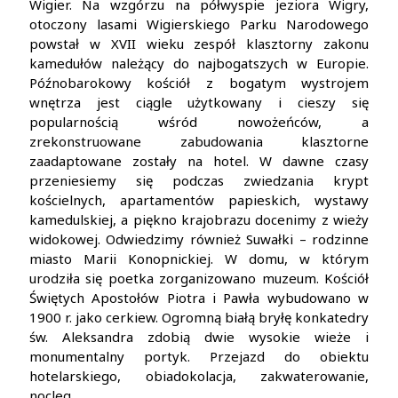
Wigier. Na wzgórzu na półwyspie jeziora Wigry,
otoczony lasami Wigierskiego Parku Narodowego
powstał w XVII wieku zespół klasztorny zakonu
kamedułów należący do najbogatszych w Europie.
Późnobarokowy kościół z bogatym wystrojem
wnętrza jest ciągle użytkowany i cieszy się
popularnością wśród nowożeńców, a
zrekonstruowane zabudowania klasztorne
zaadaptowane zostały na hotel. W dawne czasy
przeniesiemy się podczas zwiedzania krypt
kościelnych, apartamentów papieskich, wystawy
kamedulskiej, a piękno krajobrazu docenimy z wieży
widokowej. Odwiedzimy również Suwałki – rodzinne
miasto Marii Konopnickiej. W domu, w którym
urodziła się poetka zorganizowano muzeum. Kościół
Świętych Apostołów Piotra i Pawła wybudowano w
1900 r. jako cerkiew. Ogromną białą bryłę konkatedry
św. Aleksandra zdobią dwie wysokie wieże i
monumentalny portyk. Przejazd do obiektu
hotelarskiego, obiadokolacja, zakwaterowanie,
nocleg.