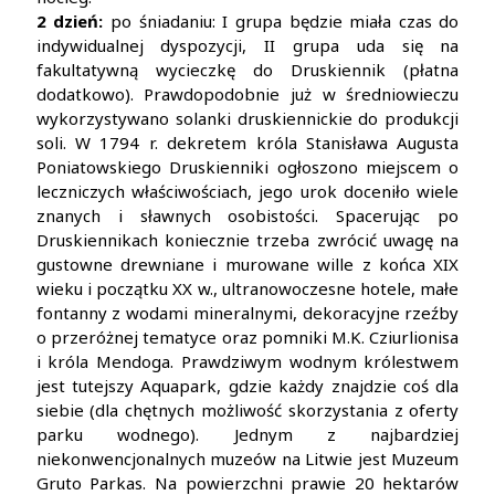
2 dzień:
po śniadaniu: I grupa będzie miała czas do
indywidualnej dyspozycji, II grupa uda się na
fakultatywną wycieczkę do Druskiennik (płatna
dodatkowo). Prawdopodobnie już w średniowieczu
wykorzystywano solanki druskiennickie do produkcji
soli. W 1794 r. dekretem króla Stanisława Augusta
Poniatowskiego Druskienniki ogłoszono miejscem o
leczniczych właściwościach, jego urok doceniło wiele
znanych i sławnych osobistości. Spacerując po
Druskiennikach koniecznie trzeba zwrócić uwagę na
gustowne drewniane i murowane wille z końca XIX
wieku i początku XX w., ultranowoczesne hotele, małe
fontanny z wodami mineralnymi, dekoracyjne rzeźby
o przeróżnej tematyce oraz pomniki M.K. Cziurlionisa
i króla Mendoga. Prawdziwym wodnym królestwem
jest tutejszy Aquapark, gdzie każdy znajdzie coś dla
siebie (dla chętnych możliwość skorzystania z oferty
parku wodnego). Jednym z najbardziej
niekonwencjonalnych muzeów na Litwie jest Muzeum
Gruto Parkas. Na powierzchni prawie 20 hektarów