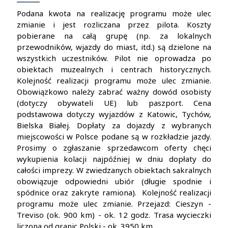
Podana kwota na realizację programu może ulec
zmianie i jest rozliczana przez pilota. Koszty
pobierane na całą grupę (np. za lokalnych
przewodników, wjazdy do miast, itd.) są dzielone na
wszystkich uczestników. Pilot nie oprowadza po
obiektach muzealnych i centrach historycznych.
Kolejność realizacji programu może ulec zmianie.
Obowiązkowo należy zabrać ważny dowód osobisty
(dotyczy obywateli UE) lub paszport. Cena
podstawowa dotyczy wyjazdów z Katowic, Tychów,
Bielska Białej. Dopłaty za dojazdy z wybranych
miejscowości w Polsce podane są w rozkładzie jazdy.
Prosimy o zgłaszanie sprzedawcom oferty chęci
wykupienia kolacji najpóźniej w dniu dopłaty do
całości imprezy. W zwiedzanych obiektach sakralnych
obowiązuje odpowiedni ubiór (długie spodnie i
spódnice oraz zakryte ramiona). Kolejność realizacji
programu może ulec zmianie. Przejazd: Cieszyn -
Treviso (ok. 900 km) - ok. 12 godz. Trasa wycieczki
liczona od granic Polski - ok. 3950 km.