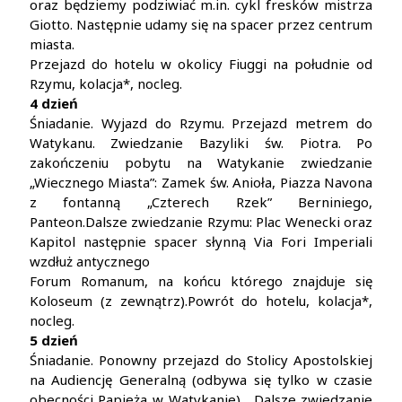
oraz będziemy podziwiać m.in. cykl fresków mistrza
Giotto. Następnie udamy się na spacer przez centrum
miasta.
Przejazd do hotelu w okolicy Fiuggi na południe od
Rzymu, kolacja*, nocleg.
4 dzień
Śniadanie. Wyjazd do Rzymu. Przejazd metrem do
Watykanu. Zwiedzanie Bazyliki św. Piotra. Po
zakończeniu pobytu na Watykanie zwiedzanie
„Wiecznego Miasta”: Zamek św. Anioła, Piazza Navona
z fontanną „Czterech Rzek” Berniniego,
Panteon.Dalsze zwiedzanie Rzymu: Plac Wenecki oraz
Kapitol następnie spacer słynną Via Fori Imperiali
wzdłuż antycznego
Forum Romanum, na końcu którego znajduje się
Koloseum (z zewnątrz).Powrót do hotelu, kolacja*,
nocleg.
5 dzień
Śniadanie. Ponowny przejazd do Stolicy Apostolskiej
na Audiencję Generalną (odbywa się tylko w czasie
obecności Papieża w Watykanie). Dalsze zwiedzanie