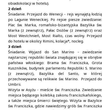
obiadokolacji w hotelu).
2 dzień
Śniadanie. Przejazd do Wenecji - rejs wynajętą łodzią
po Lagunie Weneckiej. Po rejsie piesze zwiedzanie:
Plac św. Marka, romańsko-bizantyjska Bazylika św.
Marka (z zewnątrz), Pałac Dożów (z zewnątrz) oraz
Most Westchnień, Most Rialto, czas wolny. Przejazd
do hotelu w okolicy Rimini, kolacja*, nocleg.
3 dzień
Śniadanie. Wyjazd do San Marino - zwiedzanie
najstarszej republiki świata znajdującej się w obrębie
państwa włoskiego: Brama św. Franciszka, Grota
Kuszników, budynek parlamentu Republiki S. Marino
(z zewnątrz), Bazylika del Santo, w której
przechowywane są relikwie św. Marino. Przejazd do
Umbrii.
Wizyta w Asyżu - mieście św. Franciszka. Zwiedzanie
miejsca będącego kolebką zakonu franciszkańskiego,
a także miejsca śmierci świętego. Wizyta w Bazylice
św. Franciszka, gdzie nawiedzimy grób św. Franciszka