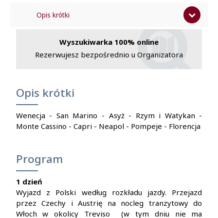
Opis krótki
Program
Wyszukiwarka 100% online
Program Fakultatywny
Rezerwujesz bezpośrednio u Organizatora
Uwagi praktyczne
Cena zawiera
Opis krótki
Cena nie zawiera
Wenecja - San Marino - Asyż - Rzym i Watykan -
Filmy
Monte Cassino - Capri - Neapol - Pompeje - Florencja
Program
1 dzień
Wyjazd z Polski według rozkładu jazdy. Przejazd
przez Czechy i Austrię na nocleg tranzytowy do
Włoch w okolicy Treviso (w tym dniu nie ma