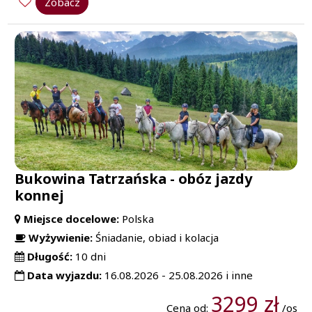
Zobacz
Bukowina Tatrzańska - obóz jazdy
konnej
Miejsce docelowe:
Polska
Wyżywienie:
Śniadanie, obiad i kolacja
Długość:
10 dni
Data wyjazdu:
16.08.2026 - 25.08.2026 i inne
3299 zł
Cena od:
/os