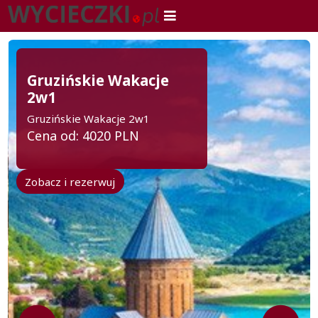
Gruzińskie Wakacje
2w1
Gruzińskie Wakacje 2w1
Cena od: 4020 PLN
Zobacz i rezerwuj