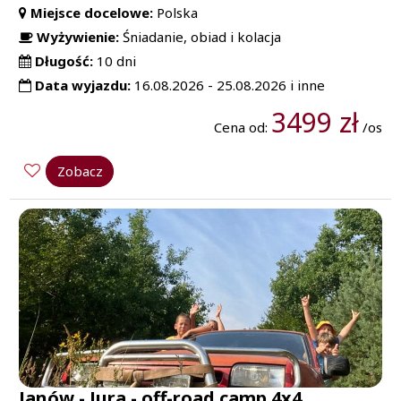
Miejsce docelowe:
Polska
Wyżywienie:
Śniadanie, obiad i kolacja
Długość:
10 dni
Data wyjazdu:
16.08.2026 - 25.08.2026 i inne
3499 zł
Cena od:
/os
Zobacz
Janów - Jura - off-road camp 4x4