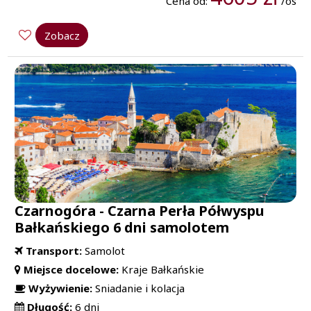
Cena od:
/os
Zobacz
Czarnogóra - Czarna Perła Półwyspu
Bałkańskiego 6 dni samolotem
Transport:
Samolot
Miejsce docelowe:
Kraje Bałkańskie
Wyżywienie:
Sniadanie i kolacja
Długość:
6 dni