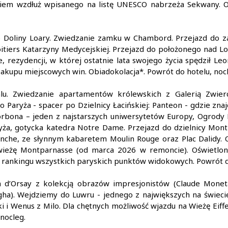
tkiem wzdłuż wpisanego na listę UNESCO nabrzeża Sekwany. 
 Doliny Loary. Zwiedzanie zamku w Chambord. Przejazd do 
itiers Katarzyny Medycejskiej. Przejazd do położonego nad Lo
, rezydencji, w której ostatnie lata swojego życia spędził Leo
zakupu miejscowych win. Obiadokolacja*. Powrót do hotelu, noc
lu. Zwiedzanie apartamentów królewskich z Galerią Zwier
o Paryża - spacer po Dzielnicy Łacińskiej: Panteon - gdzie zna
Sorbona – jeden z najstarszych uniwersytetów Europy, Ogrody
ryża, gotycka katedra Notre Dame. Przejazd do dzielnicy Montr
 Blanche, ze słynnym kabaretem Moulin Rouge oraz Plac Dalidy.
ieżę Montparnasse (od marca 2026 w remoncie). Oświetlone 
 rankingu wszystkich paryskich punktów widokowych. Powrót do
d’Orsay z kolekcją obrazów impresjonistów (Claude Moneta
gha). Wejdziemy do Luwru - jednego z największych na świec
i i Wenus z Milo. Dla chętnych możliwość wjazdu na Wieżę Eiff
nocleg.