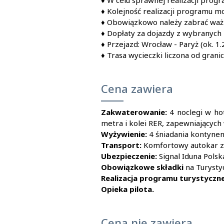
♦
W celu sprawnej realizacji pro
♦
Kolejność realizacji programu mo
♦
Obowiązkowo należy zabrać ważn
♦
Dopłaty za dojazdy z wybranych 
♦
Przejazd: Wrocław - Paryż (ok. 1.
♦
Trasa wycieczki liczona od granic
Cena zawiera
Zakwaterowanie:
4 noclegi w ho
metra i kolei RER, zapewniającyc
Wyżywienie:
4 śniadania kontynen
Transport:
Komfortowy autokar z 
Ubezpieczenie:
Signal Iduna Polsk
Obowiązkowe składki
na Turysty
Realizacja programu turystyczn
Opieka pilota.
Cena nie zawiera