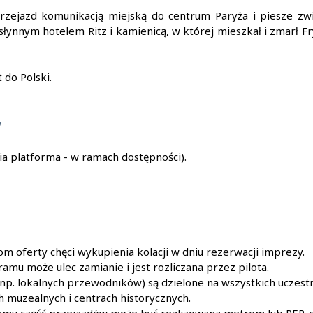
rzejazd komunikacją miejską do centrum Paryża i piesze z
łynnym hotelem Ritz i kamienicą, w której mieszkał i zmarł F
do Polski.
y
cia platforma - w ramach dostępności).
m oferty chęci wykupienia kolacji w dniu rezerwacji imprezy.
amu może ulec zamianie i jest rozliczana przez pilota.
(np. lokalnych przewodników) są dzielone na wszystkich uczest
h muzealnych i centrach historycznych.