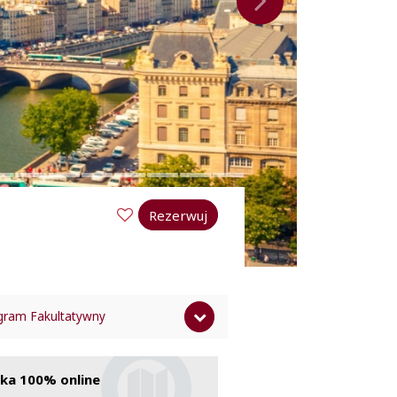
Rezerwuj
gram Fakultatywny
ena nie zawiera
ka 100% online