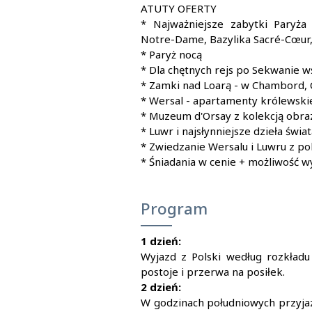
Filmy
ATUTY OFERTY
* Najważniejsze zabytki Paryża
Notre-Dame, Bazylika Sacré-Cœur
* Paryż nocą
* Dla chętnych rejs po Sekwanie
* Zamki nad Loarą - w Chambord,
* Wersal - apartamenty królewskie
* Muzeum d'Orsay z kolekcją obra
* Luwr i najsłynniejsze dzieła świa
* Zwiedzanie Wersalu i Luwru z 
* Śniadania w cenie + możliwość w
Program
1 dzień:
Wyjazd z Polski według rozkładu
postoje i przerwa na posiłek.
2 dzień:
W godzinach południowych przyjaz