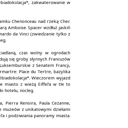
Obiadokolacja*, zakwaterowanie w
zamku Chenonceau nad rzeką Cher.
arą Amboise. Spacer wzdłuż jaskiń
nardo da Vinci (zwiedzanie tylko z
leg.
ciadlaną, czas wolny w ogrodach
jdują się groby słynnych Francuzów
 Luksemburskie z Senatem Francji,
martre: Place du Tertre, bazylika
 Obiadokolacja*. Wieczorem wyjazd
miasto z wieżą Eiffel’a w tle to
 hotelu, nocleg.
, Pierra Renoira, Paula Cezanne,
ie muzeów z unikatowymi dziełami
el’a i podziwiania panoramy miasta.