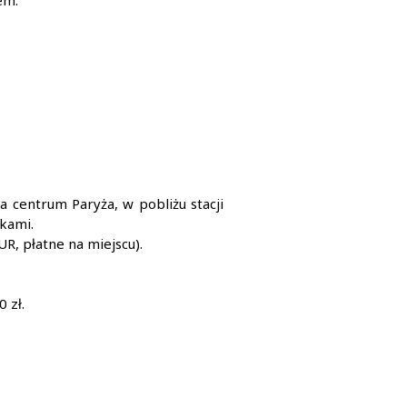
em.
a centrum Paryża, w pobliżu stacji
kami.
R, płatne na miejscu).
 zł.