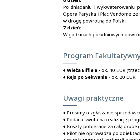
6 dzień:
Po śniadaniu i wykwaterowaniu p
Opera Paryska i Plac Vendome ze s
w drogę powrotną do Polski.
7 dzień:
W godzinach południowych powrót 
Program Fakultatywn
♦
Wieża Eiffle'a
- ok. 40 EUR (trze
♦
Rejs po Sekwanie
- ok. 20 EUR.
Uwagi praktyczne
♦
Prosimy o zgłaszanie sprzedawco
♦
Podana kwota na realizację progr
♦
Koszty pobierane za całą grupę 
♦
Pilot nie oprowadza po obiektac