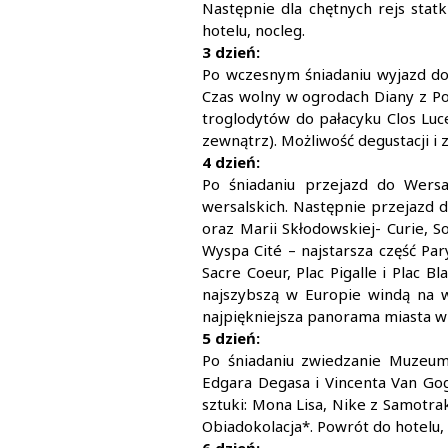
Następnie dla chętnych rejs sta
hotelu, nocleg.
3 dzień:
Po wczesnym śniadaniu wyjazd do
Czas wolny w ogrodach Diany z Po
troglodytów do pałacyku Clos Luce
zewnątrz). Możliwość degustacji i 
4 dzień:
Po śniadaniu przejazd do Wersa
wersalskich. Następnie przejazd d
oraz Marii Skłodowskiej- Curie, 
Wyspa Cité – najstarsza część Pa
Sacre Coeur, Plac Pigalle i Plac
najszybszą w Europie windą na w
najpiękniejsza panorama miasta w
5 dzień:
Po śniadaniu zwiedzanie Muzeum 
Edgara Degasa i Vincenta Van Go
sztuki: Mona Lisa, Nike z Samotrak
Obiadokolacja*. Powrót do hotelu, 