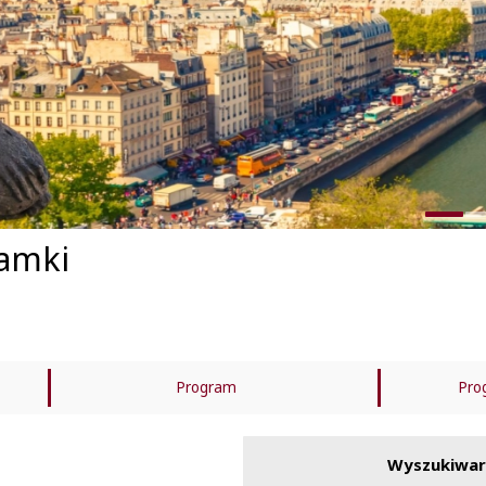
zamki
Program
Pro
Cena zawiera
C
Wyszukiwar