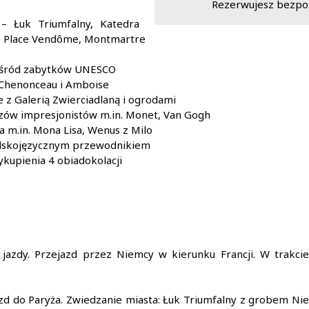
Rezerwujesz bezpoś
 – Łuk Triumfalny, Katedra
, Place Vendôme, Montmartre
 wśród zabytków UNESCO
 Chenonceau i Amboise
 z Galerią Zwierciadlaną i ogrodami
zów impresjonistów m.in. Monet, Van Gogh
ta m.in. Mona Lisa, Wenus z Milo
polskojęzycznym przewodnikiem
ykupienia 4 obiadokolacji
 jazdy. Przejazd przez Niemcy w kierunku Francji. W trakci
d do Paryża. Zwiedzanie miasta: Łuk Triumfalny z grobem Niezn