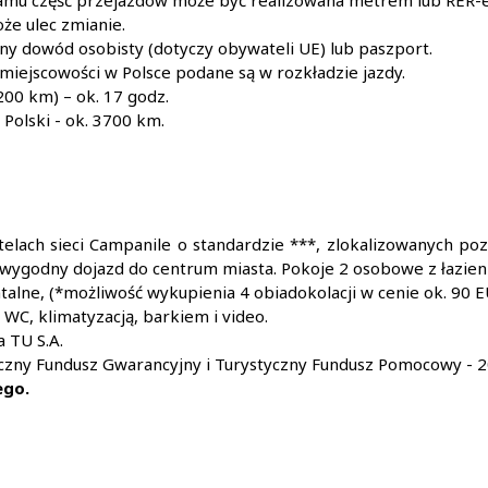
gramu część przejazdów może być realizowana metrem lub RER-
że ulec zmianie.
y dowód osobisty (dotyczy obywateli UE) lub paszport.
miejscowości w Polsce podane są w rozkładzie jazdy.
200 km) – ok. 17 godz.
 Polski - ok. 3700 km.
telach sieci Campanile o standardzie ***, zlokalizowanych poz
h wygodny dojazd do centrum miasta. Pokoje 2 osobowe z łazien
talne, (*możliwość wykupienia 4 obiadokolacji w cenie ok. 90 EU
WC, klimatyzacją, barkiem i video.
a TU S.A.
czny Fundusz Gwarancyjny i Turystyczny Fundusz Pomocowy - 20
ego.