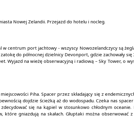
asta Nowej Zelandii. Przejazd do hotelu i nocleg.
al w centrum port jachtowy - wszyscy Nowozelandczycy są żegl
zatokę do północnej dzielnicy Devonport, gdzie zachowały się
eet. Wyjazd na wieżę obserwacyjną i radiową – Sky Tower, o w
iejscowości Piha. Spacer przez składający się z endemicznych d
 pewnością dojdzie ścieżką aż do wodospadu. Czeka nas spacer
ą zdecydować się na kąpiel w stosunkowo chłodnym oceanie. 
w, które gniazdują na skałach. Głuptaki można obserwować 