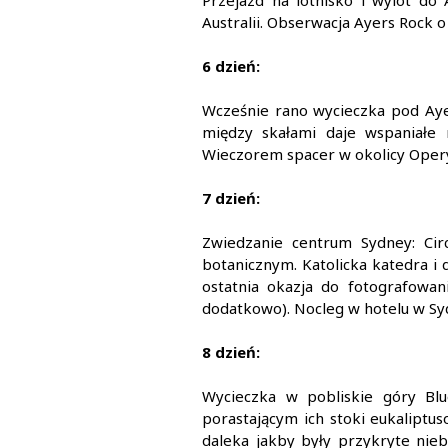
Przejazd na lotnisko i wylot do
Australii. Obserwacja Ayers Rock o
6 dzień:
Wcześnie rano wycieczka pod Ayer
między skałami daje wspaniałe m
Wieczorem spacer w okolicy Opery
7 dzień:
Zwiedzanie centrum Sydney: Cir
botanicznym. Katolicka katedra i
ostatnia okazja do fotografowa
dodatkowo). Nocleg w hotelu w Sy
8 dzień:
Wycieczka w pobliskie góry Bl
porastającym ich stoki eukaliptus
daleka jakby były przykryte nieb