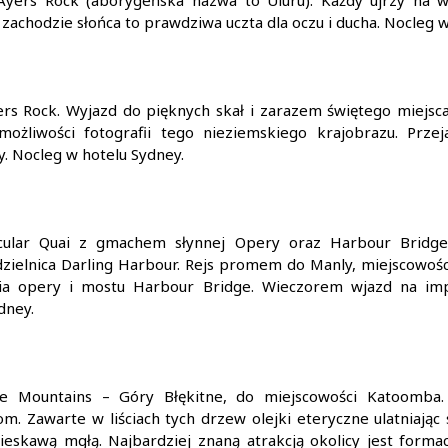
 Ayers Rock (aborygeńska nazwa to Uluru). Każdy ujrzy na wł
 zachodzie słońca to prawdziwa uczta dla oczu i ducha. Nocleg
s Rock. Wyjazd do pięknych skał i zarazem świętego miejsca 
ożliwości fotografii tego nieziemskiego krajobrazu. Przej
. Nocleg w hotelu Sydney.
cular Quai z gmachem słynnej Opery oraz Harbour Bridge
 dzielnica Darling Harbour. Rejs promem do Manly, miejscowoś
nia opery i mostu Harbour Bridge. Wieczorem wjazd na im
dney.
ue Mountains – Góry Błękitne, do miejscowości Katoomba.
om. Zawarte w liściach tych drzew olejki eteryczne ulatniając
ieskawą mgłą. Najbardziej znaną atrakcją okolicy jest formac