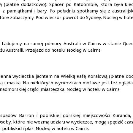
wą (płatne dodatkowo). Spacer po Katoombie, która była kie
y z pamiątkami i bary.
Po południu spotkamy się z australijs
 które zobaczymy.
Pod wieczór powrót do Sydney. Nocleg w hote
ot. Lądujemy na samej północy Australii w Cairns w stanie Que
 Australii. Przejazd do hotelu. Nocleg w Cairns.
zienna wycieczka jachtem na Wielką Rafę Koralową (płatne dod
ką i maską. Na niektórych wycieczkach możliwe jest też ogląda
nadmorskiej części miasteczka. Nocleg w hotelu w Cairns.
padów Barron i pobliskiej górskiej miejscowości Kuranda, 
 Osoby, które nie wezmą udziału w wycieczce, mogą spędzić cza
pobliskich plaż. Nocleg w hotelu w Cairns.