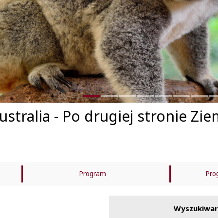
stralia - Po drugiej stronie Zie
Program
Pro
Cena zawiera
C
Wyszukiwar