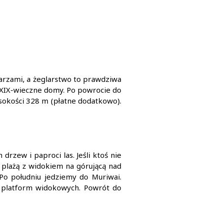
arzami, a żeglarstwo to prawdziwa
 XIX-wieczne domy. Po powrocie do
ysokości 328 m (płatne dodatkowo).
rzew i paproci las. Jeśli ktoś nie
 plażą z widokiem na górującą nad
Po południu jedziemy do Muriwai.
z platform widokowych. Powrót do