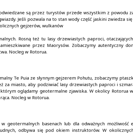
 odwiedzane są przez turystów przede wszystkim z powodu zam
wiazdy. Jeśli pozwala na to stan wody część jaskini zwiedza s
kolicznych gejzerów, wulkanów
malnych. Rosną też tu lasy drzewiastych paproci, otaczających
zamieszkiwane przez Maorysów. Zobaczymy autentyczny do
wa. Nocleg w Rotorua.
rmalny Te Puia ze słynnym gejzerem Pohutu, zobaczymy ptaszk
ż za miasto, aby podziwiać lasy drzewiastych paproci i szma
którym oglądamy geotermalne zjawiska. W okolicy Rotorua wi
rąca. Nocleg w Rotorua.
ię w geotermalnych basenach lub dla odważnych możliwość e
trudnych, odbywa się pod okiem instruktorów. W okolicznyc