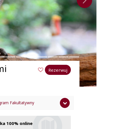
mi
Rezerwuj
gram Fakultatywny
ena nie zawiera
ka 100% online