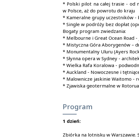
Filmy
* Polski pilot na całej trasie - o
w Polsce, aż do powrotu do kraju
* Kameralne grupy uczestników - 
* Single w podróży bez dopłat (o
Bogaty program zwiedzania:
* Melbourne i Great Ocean Road - 
* Mistyczna Góra Aborygenów – du
* Monumentalny Uluru (Ayers Roc
* Słynna opera w Sydney - archite
* Wielka Rafa Koralowa - podwodn
* Auckland - Nowoczesne i tętniąc
* Malownicze jaskinie Waitomo - r
* Zjawiska geotermalne w Rotorua 
Program
1 dzień:
Zbiórka na lotnisku w Warszawie. S