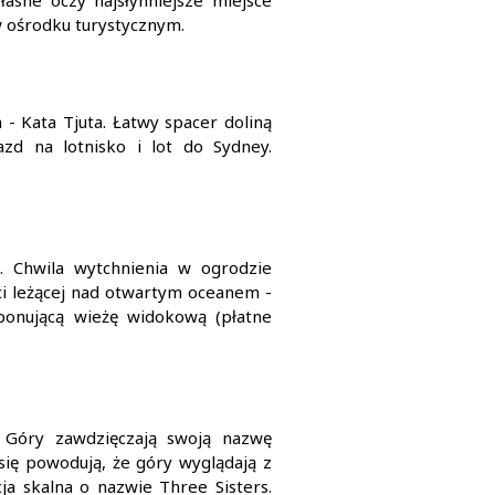
asne oczy najsłynniejsze miejsce
 w ośrodku turystycznym.
- Kata Tjuta. Łatwy spacer doliną
azd na lotnisko i lot do Sydney.
. Chwila wytchnienia w ogrodzie
ci leżącej nad otwartym oceanem -
ponującą wieżę widokową (płatne
 Góry zawdzięczają swoją nazwę
 się powodują, że góry wyglądają z
ja skalna o nazwie Three Sisters.