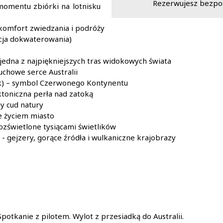
Rezerwujesz bezpoś
d momentu zbiórki na lotnisku
komfort zwiedzania i podróży
pcja dokwaterowania)
jedna z najpiękniejszych tras widokowych świata
chowe serce Australii
k) – symbol Czerwonego Kontynentu
ktoniczna perła nad zatoką
y cud natury
e życiem miasto
ozświetlone tysiącami świetlików
- gejzery, gorące źródła i wulkaniczne krajobrazy
potkanie z pilotem. Wylot z przesiadką do Australii.