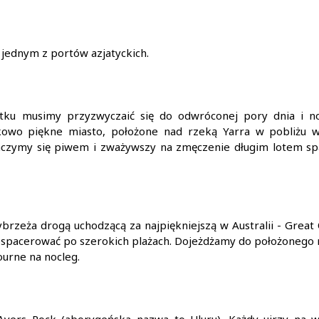
 jednym z portów azjatyckich.
tku musimy przyzwyczaić się do odwróconej pory dnia i n
kowo piękne miasto, położone nad rzeką Yarra w pobliżu 
raczymy się piwem i zważywszy na zmęczenie długim lotem 
rzeża drogą uchodzącą za najpiękniejszą w Australii - Great 
ospacerować po szerokich plażach. Dojeżdżamy do położonego 
urne na nocleg.