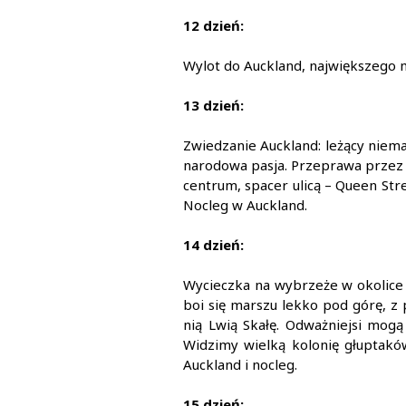
12 dzień:
Wylot do Auckland, największego mi
13 dzień:
Zwiedzanie Auckland: leżący niem
narodowa pasja. Przeprawa przez 
centrum, spacer ulicą – Queen Str
Nocleg w Auckland.
14 dzień:
Wycieczka na wybrzeże w okolice m
boi się marszu lekko pod górę, z
nią Lwią Skałę. Odważniejsi mog
Widzimy wielką kolonię głuptakó
Auckland i nocleg.
15 dzień: