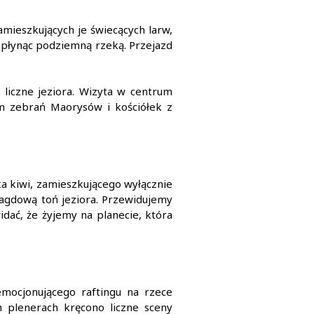
ieszkujących je świecących larw,
ię płynąc podziemną rzeką. Przejazd
 liczne jeziora. Wizyta w centrum
m zebrań Maorysów i kościółek z
a kiwi, zamieszkującego wyłącznie
ragdową toń jeziora. Przewidujemy
dać, że żyjemy na planecie, która
mocjonującego raftingu na rzece
h plenerach kręcono liczne sceny