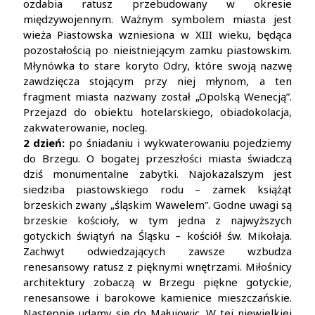
ozdabia ratusz przebudowany w okresie
międzywojennym. Ważnym symbolem miasta jest
wieża Piastowska wzniesiona w XIII wieku, będąca
pozostałością po nieistniejącym zamku piastowskim.
Młynówka to stare koryto Odry, które swoją nazwę
zawdzięcza stojącym przy niej młynom, a ten
fragment miasta nazwany został „Opolską Wenecją”.
Przejazd do obiektu hotelarskiego, obiadokolacja,
zakwaterowanie, nocleg.
2 dzień:
po śniadaniu i wykwaterowaniu pojedziemy
do Brzegu. O bogatej przeszłości miasta świadczą
dziś monumentalne zabytki. Najokazalszym jest
siedziba piastowskiego rodu – zamek książąt
brzeskich zwany „śląskim Wawelem”. Godne uwagi są
brzeskie kościoły, w tym jedna z najwyższych
gotyckich świątyń na Śląsku – kościół św. Mikołaja.
Zachwyt odwiedzających zawsze wzbudza
renesansowy ratusz z pięknymi wnętrzami. Miłośnicy
architektury zobaczą w Brzegu piękne gotyckie,
renesansowe i barokowe kamienice mieszczańskie.
Następnie udamy się do Małujowic. W tej niewielkiej