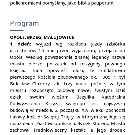
polichromiami pomyślany, jako biblia pauperum.
Program
OPOLE, BRZEG, MAŁUJOWICE
1 dzień:
wyjazd wg rozkładu jazdy (zbiórka
uczestników 15 min przed wyjazdem), przejazd do
Opola. Według powszechnie znanej legendy nazwa
miasta bierze początek od przygody pewnego
księcia… Inna opowieść głosi, że fundatorem
pierwszego kościoła zbudowanego ok. 1005 r. był
Bolesław Chrobry, ale trzy wieki później w tym
miejscu rozpoczęto budowę nowej świątyni. Dziś
dzięki swoim wieżom Bazylika Katedralna
Podwyższenia Krzyża Świętego jest najwyższą
budowlą w mieście. Z początku XIV wieku pochodzi
halowy kościół Świętej Trójcy, w którym znajduje się
mauzoleum Piastów opolskich. Rynek Starego Miasta
zachował średniowieczny kształt, a jego środek