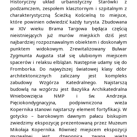
Historyczny układ urbanistyczny Starówki z
podzamczem, zespołem klasztornym i szpitalnym z
charakterystyczną Ścieżką Kościelną to miejsce,
które powinien odwiedzić każdy turysta. Zbudowana
w XIV wieku Brama Targowa będąca częścią
nieistniejących już murów miejskich dziś jest
najbardziej rozpoznawalnym obiektem i doskonałym
punktem widokowym. Zrewitalizowany Bulwar
Zygmunta Augusta stał się ulubionym miejscem
spacerów i relaksu elblążan. Następnie udamy się do
Fromborka. Do najwyższej światowej klasy dóbr
architektonicznych zaliczany jest kompleks
zabudowy Wzgórza Katedralnego. Najstarszą
budowlą na wzgórzu jest Bazylika Archikatedralna
Wniebowzięcia NMP i św. Andrzeja.
Pięciokondygnacyjna, podpiwniczona wieża
Kopernika stanowi najstarszy element fortyfikacji. W
gotycko – barokowym dawnym pałacu biskupim
zwiedzimy ekspozycję prezentowaną przez Muzeum
Mikołaja Kopernika. Również miejscem ekspozycji
muzealnej jest dzwonnica zwana wieżą