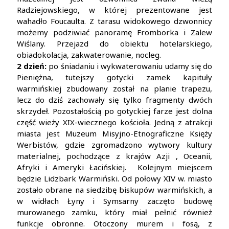
Radziejowskiego, w której prezentowane jest
wahadło Foucaulta. Z tarasu widokowego dzwonnicy
możemy podziwiać panoramę Fromborka i Zalew
Wiślany. Przejazd do obiektu hotelarskiego,
obiadokolacja, zakwaterowanie, nocleg.
2 dzień:
po śniadaniu i wykwaterowaniu udamy się do
Pieniężna, tutejszy gotycki zamek kapituły
warmińskiej zbudowany został na planie trapezu,
lecz do dziś zachowały się tylko fragmenty dwóch
skrzydeł. Pozostałością po gotyckiej farze jest dolna
część wieży XIX-wiecznego kościoła. Jedną z atrakcji
miasta jest Muzeum Misyjno-Etnograficzne Księży
Werbistów, gdzie zgromadzono wytwory kultury
materialnej, pochodzące z krajów Azji , Oceanii,
Afryki i Ameryki Łacińskiej. Kolejnym miejscem
będzie Lidzbark Warmiński. Od połowy XIV w. miasto
zostało obrane na siedzibę biskupów warmińskich, a
w widłach Łyny i Symsarny zaczęto budowę
murowanego zamku, który miał pełnić również
funkcje obronne. Otoczony murem i fosą, z