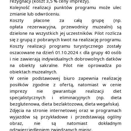
rezygnacji (koszt 3,5 % ceny imprezy).
Kolejność realizacji punktów programu może ulec
zmianie lub odwróceniu.
Koszty płacone za całą grupę (np.
opłata rezerwacyjna, przewodnicy muzealni) są
dzielone na wszystkich jej uczestników. Pilot rozlicza
się z grupą z pobranych kwot na realizację programu.
Koszty realizacji programu turystycznego zostały
oszacowane na dzień 01.10.2024 r. dla grupy 40 osób
i nie zawierają indywidualnych dobrowolnych datków
na obiekty sakralne. Pilot nie oprowadza po
obiektach muzealnych.
W cenie podstawowej biuro zapewnia realizację
posiłków zgodnie z ofertą, natomiast w cenie
imprezy nie gwarantuje realizacji diet
specjalistycznych i eliminacyjnych (np. dieta
bezglutenowa, dieta bezlaktozowa, dieta wegańska).
Zdjęcia na stronie internetowej oraz w programach
wyjazdów są przykładowe i przedstawiają ogólny
obraz, nie są natomiast dokładnym
odzwierciedleniem zwiedzanych miejsc.