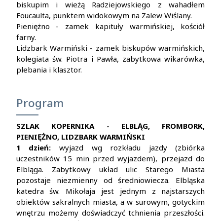
biskupim i wieżą Radziejowskiego z wahadłem
Foucaulta, punktem widokowym na Zalew Wiślany.
Pieniężno - zamek kapituły warmińskiej, kościół
farny.
Lidzbark Warmiński - zamek biskupów warmińskich,
kolegiata św. Piotra i Pawła, zabytkowa wikarówka,
plebania i klasztor.
Program
SZLAK KOPERNIKA - ELBLĄG, FROMBORK,
PIENIĘŻNO, LIDZBARK WARMIŃSKI
1 dzień:
wyjazd wg rozkładu jazdy (zbiórka
uczestników 15 min przed wyjazdem), przejazd do
Elbląga. Zabytkowy układ ulic Starego Miasta
pozostaje niezmienny od średniowiecza. Elbląska
katedra św. Mikołaja jest jednym z najstarszych
obiektów sakralnych miasta, a w surowym, gotyckim
wnętrzu możemy doświadczyć tchnienia przeszłości.