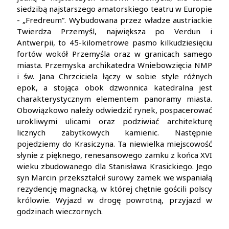
siedzibą najstarszego amatorskiego teatru w Europie
- „Fredreum”. Wybudowana przez władze austriackie
Twierdza Przemyśl, największa po Verdun i
Antwerpii, to 45-kilometrowe pasmo kilkudziesięciu
fortów wokół Przemyśla oraz w granicach samego
miasta. Przemyska archikatedra Wniebowzięcia NMP
i św. Jana Chrzciciela łączy w sobie style różnych
epok, a stojąca obok dzwonnica katedralna jest
charakterystycznym elementem panoramy miasta.
Obowiązkowo należy odwiedzić rynek, pospacerować
urokliwymi ulicami oraz podziwiać architekturę
licznych zabytkowych kamienic. Następnie
pojedziemy do Krasiczyna. Ta niewielka miejscowość
słynie z pięknego, renesansowego zamku z końca XVI
wieku zbudowanego dla Stanisława Krasickiego. Jego
syn Marcin przekształcił surowy zamek we wspaniałą
rezydencję magnacką, w której chętnie gościli polscy
królowie. Wyjazd w drogę powrotną, przyjazd w
godzinach wieczornych.