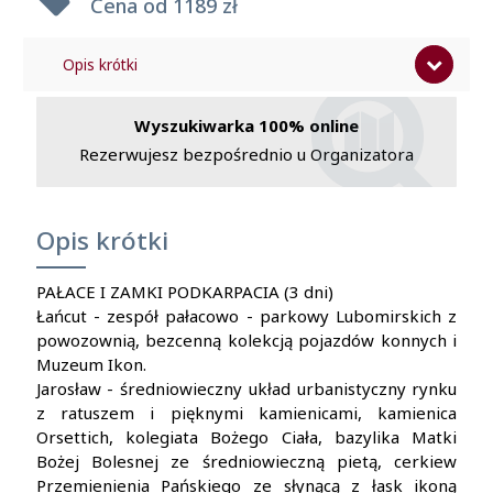
Cena od
1189 zł
Opis krótki
Program
Wyszukiwarka 100% online
Cena zawiera
Rezerwujesz bezpośrednio u Organizatora
Cena nie zawiera
Opis krótki
PAŁACE I ZAMKI PODKARPACIA (3 dni)
Łańcut - zespół pałacowo - parkowy Lubomirskich z
powozownią, bezcenną kolekcją pojazdów konnych i
Muzeum Ikon.
Jarosław - średniowieczny układ urbanistyczny rynku
z ratuszem i pięknymi kamienicami, kamienica
Orsettich, kolegiata Bożego Ciała, bazylika Matki
Bożej Bolesnej ze średniowieczną pietą, cerkiew
Przemienienia Pańskiego ze słynącą z łask ikoną