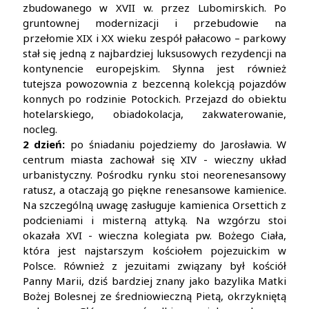
zbudowanego w XVII w. przez Lubomirskich. Po
gruntownej modernizacji i przebudowie na
przełomie XIX i XX wieku zespół pałacowo – parkowy
stał się jedną z najbardziej luksusowych rezydencji na
kontynencie europejskim. Słynna jest również
tutejsza powozownia z bezcenną kolekcją pojazdów
konnych po rodzinie Potockich. Przejazd do obiektu
hotelarskiego, obiadokolacja, zakwaterowanie,
nocleg.
2 dzień:
po śniadaniu pojedziemy do Jarosławia. W
centrum miasta zachował się XIV - wieczny układ
urbanistyczny. Pośrodku rynku stoi neorenesansowy
ratusz, a otaczają go piękne renesansowe kamienice.
Na szczególną uwagę zasługuje kamienica Orsettich z
podcieniami i misterną attyką. Na wzgórzu stoi
okazała XVI - wieczna kolegiata pw. Bożego Ciała,
która jest najstarszym kościołem pojezuickim w
Polsce. Również z jezuitami związany był kościół
Panny Marii, dziś bardziej znany jako bazylika Matki
Bożej Bolesnej ze średniowieczną Pietą, okrzykniętą