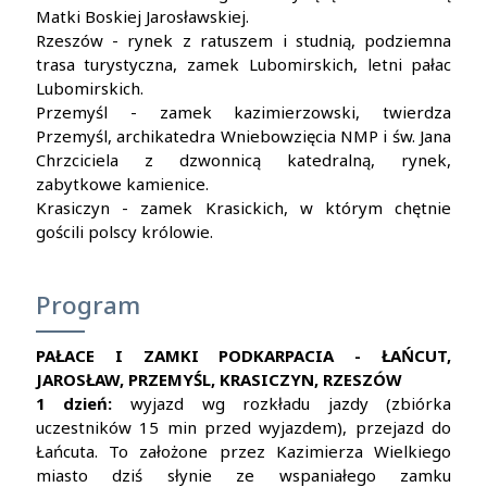
Matki Boskiej Jarosławskiej.
Rzeszów - rynek z ratuszem i studnią, podziemna
trasa turystyczna, zamek Lubomirskich, letni pałac
Lubomirskich.
Przemyśl - zamek kazimierzowski, twierdza
Przemyśl, archikatedra Wniebowzięcia NMP i św. Jana
Chrzciciela z dzwonnicą katedralną, rynek,
zabytkowe kamienice.
Krasiczyn - zamek Krasickich, w którym chętnie
gościli polscy królowie.
Program
PAŁACE I ZAMKI PODKARPACIA - ŁAŃCUT,
JAROSŁAW, PRZEMYŚL, KRASICZYN, RZESZÓW
1 dzień:
wyjazd wg rozkładu jazdy (zbiórka
uczestników 15 min przed wyjazdem), przejazd do
Łańcuta. To założone przez Kazimierza Wielkiego
miasto dziś słynie ze wspaniałego zamku