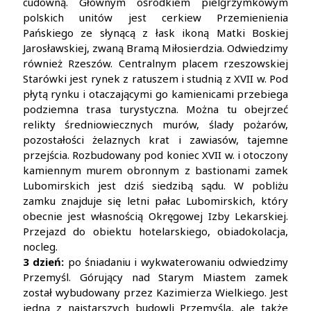
cudowną. Głównym ośrodkiem pielgrzymkowym
polskich unitów jest cerkiew Przemienienia
Pańskiego ze słynącą z łask ikoną Matki Boskiej
Jarosławskiej, zwaną Bramą Miłosierdzia. Odwiedzimy
również Rzeszów. Centralnym placem rzeszowskiej
Starówki jest rynek z ratuszem i studnią z XVII w. Pod
płytą rynku i otaczającymi go kamienicami przebiega
podziemna trasa turystyczna. Można tu obejrzeć
relikty średniowiecznych murów, ślady pożarów,
pozostałości żelaznych krat i zawiasów, tajemne
przejścia. Rozbudowany pod koniec XVII w. i otoczony
kamiennym murem obronnym z bastionami zamek
Lubomirskich jest dziś siedzibą sądu. W pobliżu
zamku znajduje się letni pałac Lubomirskich, który
obecnie jest własnością Okręgowej Izby Lekarskiej.
Przejazd do obiektu hotelarskiego, obiadokolacja,
nocleg.
3 dzień:
po śniadaniu i wykwaterowaniu odwiedzimy
Przemyśl. Górujący nad Starym Miastem zamek
został wybudowany przez Kazimierza Wielkiego. Jest
jedną z najstarszych budowli Przemyśla, ale także