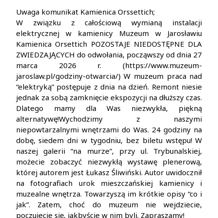
Uwaga komunikat Kamienica Orssettich;
W związku z całościową wymianą instalacji
elektrycznej w kamienicy Muzeum w Jarosławiu
Kamienica Orsettich POZOSTAJE NIEDOSTĘPNE DLA
ZWIEDZAJĄCYCH do odwołania, począwszy od dnia 27
marca 2026 r. (https://www.muzeum-
jaroslaw.pl/godziny-otwarcia/) W muzeum praca nad
“elektryką” postępuje z dnia na dzień. Remont niesie
jednak za sobą zamknięcie ekspozycji na dłuższy czas.
Dlatego mamy dla Was niezwykła, piękną
alternatywę!Wychodzimy z naszymi
niepowtarzalnymi wnętrzami do Was. 24 godziny na
dobę, siedem dni w tygodniu, bez biletu wstępu! W
naszej galerii “na murze”, przy ul. Trybunalskiej,
możecie zobaczyć niezwykłą wystawę plenerową,
której autorem jest Łukasz Śliwiński. Autor uwidocznił
na fotografiach urok mieszczańskiej kamienicy i
muzealne wnętrza. Towarzyszą im krótkie opisy “co i
jak”. Zatem, choć do muzeum nie wejdziecie,
poczujecie się, jakbyście w nim byli. Zapraszamy!