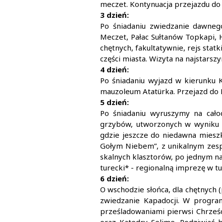
meczet. Kontynuacja przejazdu do 
3 dzień:
Po śniadaniu zwiedzanie dawnego
Meczet, Pałac Sułtanów Topkapi, 
chętnych, fakultatywnie, rejs stat
części miasta. Wizyta na najstarsz
4 dzień:
Po śniadaniu wyjazd w kierunku K
mauzoleum Atatürka. Przejazd do K
5 dzień:
Po śniadaniu wyruszymy na całod
grzybów, utworzonych w wyniku e
gdzie jeszcze do niedawna miesz
Gołym Niebem”, z unikalnym zesp
skalnych klasztorów, po jednym na 
turecki* - regionalną imprezę w t
6 dzień:
O wschodzie słońca, dla chętnych (
zwiedzanie Kapadocji. W program
prześladowaniami pierwsi Chrześc