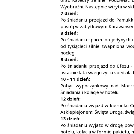
oraz Katedry Selime. Podziwiać 
Wyobraźni. Następnie wizyta w skle
7 dzień:
Po śniadaniu przejazd do Pamukka
postój w zabytkowym Karawanseraj
8 dzień:
Po śniadaniu spacer po jedynych 
od tysiącleci silnie zwapniona wo
nocleg.
9 dzień:
Po śniadaniu przejazd do Efezu -
ostatnie lata swego życia spędziła
10 - 11 dzień:
Pobyt wypoczynkowy nad Morzem 
Śniadania i kolacje w hotelu.
12 dzień:
Po śniadaniu wyjazd w kierunku C
Asklepiejonem: Święta Droga, świąt
13 dzień
:
Po śniadaniu wyjazd w drogę powr
hotelu, kolacja w formie pakietu, n