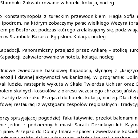
Stambułu. Zakwaterowanie w hotelu, kolacja, nocleg.
 Konstantynopola z tureckim przewodnikiem: Hagia Sofia (K
Hipodrom, na którym zobaczymy pałac wielkiego Wezyra Ibrah
kiem po Bosforze, podczas którego zrelaksujemy się, podziwiając
ym w Stambule Bazarze Egipskim. Kolacja, nocleg.
apadocji. Panoramiczny przejazd przez Ankarę – stolicę Turcj
apadocji, zakwaterowanie w hotelu, kolacja, nocleg.
niowe zwiedzanie baśniowej Kapadocji, słynącej z „księży
rozji i dawnej aktywności wulkanicznej. W programie: Dolin
kali ludzie, następnie wykuta w Skale Twierdza Uchisar ora
ołem skalnych kościołów z okresu wczesnego chrześcijaństw
każdy dzień roku. Przejazd do hotelu, kolacja, nocleg. Dla chęt
ufowej restauracji z występami zespołów regionalnych i tradyc
przy sprzyjającej pogodzie), fakultatywnie, przelot balonami 
ie jedno z podziemnych miast: Saratli Derinkuyu lub Kaymak
ijanie. Przejazd do Doliny Ihlara - spacer i zwiedzanie kości