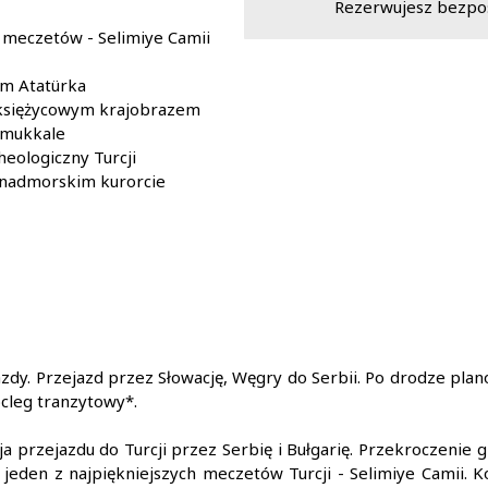
Rezerwujesz bezpoś
h meczetów - Selimiye Camii
eum Atatürka
 księżycowym krajobrazem
amukkale
heologiczny Turcji
 nadmorskim kurorcie
azdy. Przejazd przez Słowację, Węgry do Serbii. Po drodze plan
ocleg tranzytowy*.
 przejazdu do Turcji przez Serbię i Bułgarię. Przekroczenie 
jeden z najpiękniejszych meczetów Turcji - Selimiye Camii. K