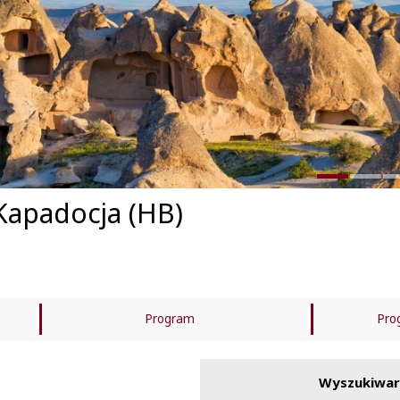
 Kapadocja (HB)
Program
Pro
Cena zawiera
C
Wyszukiwar