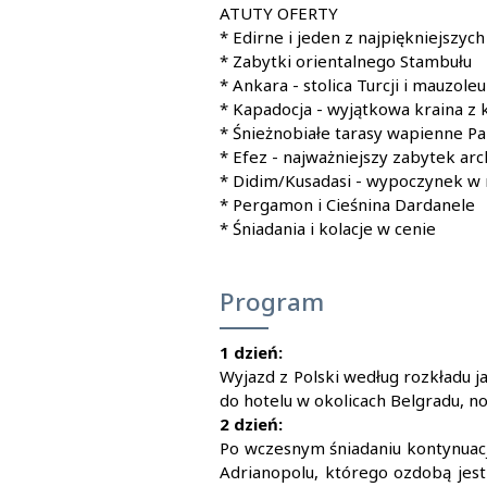
ATUTY OFERTY
* Edirne i jeden z najpiękniejszyc
* Zabytki orientalnego Stambułu
* Ankara - stolica Turcji i mauzol
* Kapadocja - wyjątkowa kraina z
* Śnieżnobiałe tarasy wapienne P
* Efez - najważniejszy zabytek arc
* Didim/Kusadasi - wypoczynek w
* Pergamon i Cieśnina Dardanele
* Śniadania i kolacje w cenie
Program
1 dzień:
Wyjazd z Polski według rozkładu j
do hotelu w okolicach Belgradu, n
2 dzień:
Po wczesnym śniadaniu kontynuacja
Adrianopolu, którego ozdobą jest 