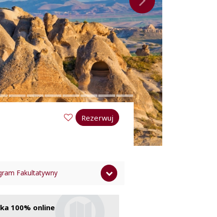
Rezerwuj
gram Fakultatywny
ena nie zawiera
ka 100% online