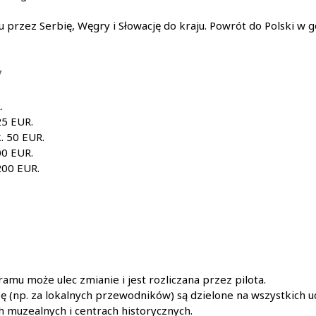
u przez Serbię, Węgry i Słowację do kraju. Powrót do Polski w 
y
.
25 EUR.
. 50 EUR.
00 EUR.
200 EUR.
amu może ulec zmianie i jest rozliczana przez pilota.
pę (np. za lokalnych przewodników) są dzielone na wszystkich u
h muzealnych i centrach historycznych.