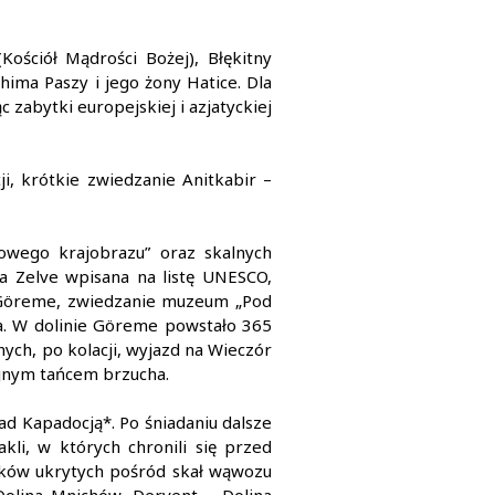
ościół Mądrości Bożej), Błękitny
ima Paszy i jego żony Hatice. Dla
 zabytki europejskiej i azjatyckiej
i, krótkie zwiedzanie Anitkabir –
cowego krajobrazu” oraz skalnych
a Zelve wpisana na listę UNESCO,
z Göreme, zwiedzanie muzeum „Pod
a. W dolinie Göreme powstało 365
nych, po kolacji, wyjazd na Wieczór
yjnym tańcem brzucha.
nad Kapadocją*. Po śniadaniu dalsze
li, w których chronili się przed
ółków ukrytych pośród skał wąwozu