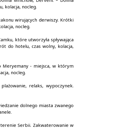
Dolina Mnichów, Dervent – Dolina
, kolacja, nocleg.
 zakonu wirujących derwiszy. Krótki
lacja, nocleg.
Zamku, które utworzyła spływająca
ót do hotelu, czas wolny, kolacja,
 do Meryemany - miejsca, w którym
acja, nocleg.
plażowanie, relaks, wypoczynek.
zwiedzanie dolnego miasta zwanego
anele.
 terenie Serbii. Zakwaterowanie w