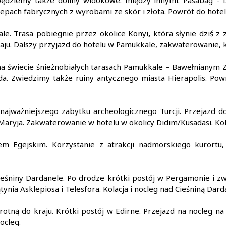
będziemy także doliny widokowe: między innymi: Pasabag - 
pach fabrycznych z wyrobami ze skór i złota. Powrót do hotelu
le. Trasa pobiegnie przez okolice Konyi
,
która słynie dziś z
u. Dalszy przyjazd do hotelu w Pamukkale, zakwaterowanie, ko
na świecie śnieżnobiałych tarasach Pamukkale – Bawełnianym 
da. Zwiedzimy także ruiny antycznego miasta Hierapolis. Powr
 najważniejszego zabytku archeologicznego Turcji. Przejazd
 Maryja. Zakwaterowanie w hotelu w okolicy Didim/Kusadasi. Kol
Egejskim. Korzystanie z atrakcji nadmorskiego kurortu, 
ieśniny Dardanele. Po drodze krótki postój w Pergamonie i 
ynia Asklepiosa i Telesfora. Kolacja i nocleg nad Cieśniną Dard
otną do kraju. Krótki postój w Edirne. Przejazd na nocleg na
ocleg.