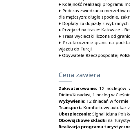
♦ Kolejność realizacji programu mo
♦ Podczas zwiedzania meczetów obo
dla mężczyzn: długie spodnie, zak
♦ Dopłaty za dojazdy z wybranych 
♦ Przejazd na trasie: Katowice - Be
♦ Trasa wycieczki liczona od granic
♦ Przekroczenie granic na podst
wjazdu do Turcji.
♦ Obywatele Rzeczpospolitej Polsk
Cena zawiera
Zakwaterowanie:
12 noclegów w
Didim/Kusadasi, 1 nocleg w Cieśnin
Wyżywienie:
12 śniadań w formie b
Transport:
Komfortowy autokar z 
Ubezpieczenie:
Signal Iduna Polsk
Obowiązkowe składki
na Turysty
Realizacja programu turystyczn