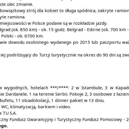
że ulec zmianie.
wiązkowy strój dla kobiet to długa spódnica, zakryte ramiona,
ryte ramiona.
miejscowości w Polsce podane są w rozkładzie jazdy.
lgrad (ok. 850 km) - ok. 15 godz. Belgrad - Edirne (ok. 700 km -
 Polski - ok. 6700 km.
awie dowodu osobistego wydanego po 2015 lub paszportu waż
iej podróżujący do Turcji turystycznie na okres do 90 dni są z
 wygodnych, hotelach ***/****: 2 w Istambule, 3 w Kapado
ie Dardanele, 1 na terenie Serbii. Pokoje 2, 3 osobowe z łazie
ufetu, 11 obiadokolacji, 1 dinner pakiet w 13 dniu.
WC, klimatyzacją, barkiem i video.
a TU S.A.
czny Fundusz Gwarancyjny i Turystyczny Fundusz Pomocowy - 20
ego.