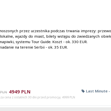
noszonych przez uczestnika podczas trwania imprezy: przewod
lokalne, wjazdy do miast, bilety wstępu do zwiedzanych obiekt
apiwki, systemu Tour Guide. Koszt - ok. 330 EUR.
iadanie na terenie Serbii - ok. 35 EUR.
4949 PLN
Last Minute -
 PLN
sza cena z ostatnich 30 dni przed promocją: 4999 PLN