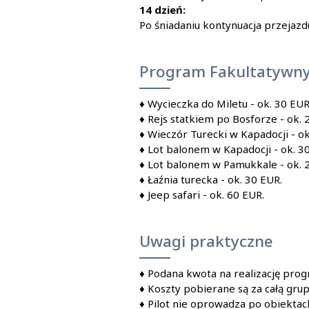
14 dzień:
Po śniadaniu kontynuacja przejazd
Program Fakultatywn
♦
Wycieczka do Miletu - ok. 30 EUR
♦
Rejs statkiem po Bosforze - ok. 
♦
Wieczór Turecki w Kapadocji - ok
♦
Lot balonem w Kapadocji - ok. 3
♦
Lot balonem w Pamukkale - ok. 
♦
Łaźnia turecka - ok. 30 EUR.
♦
Jeep safari - ok. 60 EUR.
Uwagi praktyczne
♦ Podana kwota na realizację progr
♦ Koszty pobierane są za całą gru
♦ Pilot nie oprowadza po obiektac