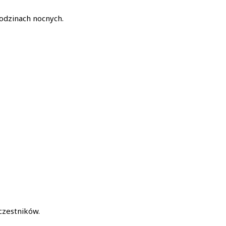
godzinach nocnych.
czestników.